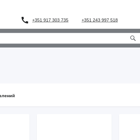
+351 917 303 735
+351 243 997 518
влений