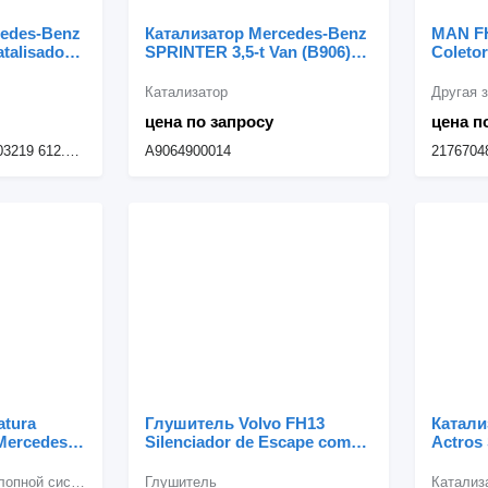
cedes-Benz
Катализатор Mercedes-Benz
MAN FH
talisador
SPRINTER 3,5-t Van (B906)
Coleto
грузовика
319 CDI / BlueTEC
217670
Catalisador 319CDI;5
Катализатор
A9064900014 для
цена по запросу
цена п
микроавтобуса Mercedes-
Benz SPRINTER
A9014902519 A9014903219 612.981
A9064900014
atura
Глушитель Volvo FH13
Катали
Mercedes-
Silenciador de Escape com
Actros 
8 для
Catalisador Volvo 20920705
com Ca
es-Benz
для грузовика Volvo FH13
для гр
Другая запчасть выхлопной системы
Глушитель
Катализ