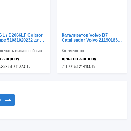
L / D2066LF Coletor
Катализатор Volvo B7
ape 51081020232 для
Catalisador Volvo 21190163
ика MAN
для грузовика Volvo
Другая запчасть выхлопной системы
Катализатор
о запросу
цена по запросу
0232 51081020117
21190163 21410049
я