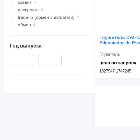
кредит
датчики уровня масла
рассрочка
трубки форсунок
trade-in (обмен с доплатой)
другие запчасти двигателя
обмен
Глушитель DAF 
Silenciador de Es
Год выпуска
Catalisador XF105
1827547 для груз
Глушитель
XF 105
–
цена по запросу
1827547 1747245