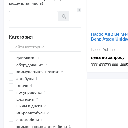
модель, запчасть)
Насос AdBlue Mer
Категория
Benz Atego Unida
Dosagem AdBlue 
для грузовика Me
Насос AdBlue
Benz Atego/ Axor 
цена по запросу
грузовики
оборудование
грузовики шасси
0001400739 0001400
коммунальная техника
бортовые грузовики
оборудование для грузовой
техники
автобусы
самосвалы
спасательная техника
гидроборты
тягачи
авторефрижераторы
междугородные-пригородные
пожарные машины
автобусы
краны-манипуляторы
полуприцепы
туристические автобусы
кузова
цистерны
полуприцепы рефрижераторы
самосвальные кузова
шины и диски
полуприцепы цистерны
полуприцепы трубовозы
микроавтобусы
прицепы цистерны
грузовые шины
цистерны силосы
полуприцепы низкорамные
автомобили
колпаки ступицы
пассажирские микроавтобусы
цистерны для воды
платформы
коммерческие автомобили
полуприцепы бортовые