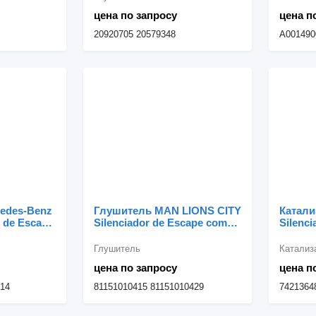
Benz 
цена по запросу
цена п
20920705 20579348
A001490
cedes-Benz
Глушитель MAN LIONS CITY
Катали
r de Escape
Silenciador de Escape com
Silenc
024900014
Catalisador 81151010415 для
Catali
rcedes-
автобуса MAN LIONS CITY
грузов
Глушитель
Катализ
цена по запросу
цена п
014
81151010415 81151010429
7421364