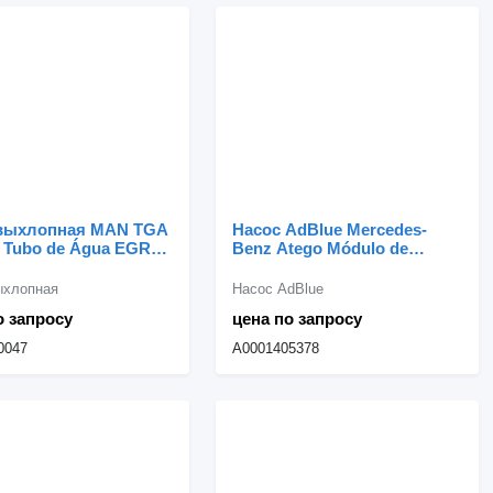
 выхлопная MAN TGA
Насос AdBlue Mercedes-
6 Tubo de Água EGR
Benz Atego Módulo de
30047 для грузовика
Alimentação de AdBlue
A, TGL, TGM, TGS,
A0001405378 для грузовика
ыхлопная
Насос AdBlue
о запросу
цена по запросу
0047
A0001405378