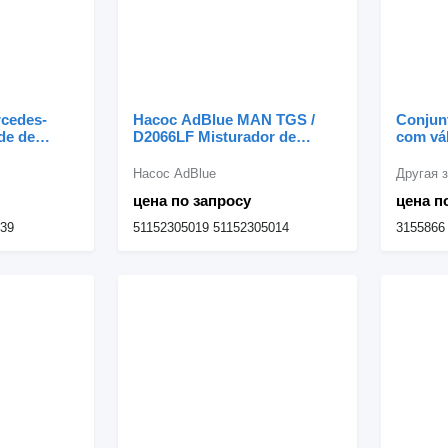
cedes-
Насос AdBlue MAN TGS /
Conjun
de de
D2066LF Misturador de
com vál
0001400739
AdBlue D2066;D2076
Conjun
rcedes-
51152305019 для грузовика
com Vál
Насос AdBlue
/ Actros
MAN
315586
цена по запросу
цена п
539
51152305019 51152305014
3155866