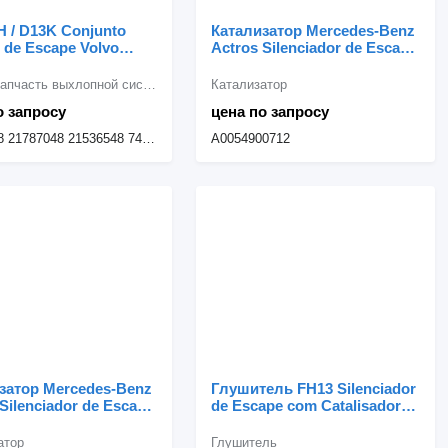
 / D13K Conjunto
Катализатор Mercedes-Benz
r de Escape Volvo
Actros Silenciador de Escape
48 для грузовика
com Catalisador A0054900712
для грузовика Mercedes-
Другая запчасть выхлопной системы
Катализатор
Benz Actros
о запросу
цена по запросу
21767048 21787048 21536548 7421767048 7421787048 7421536548
A0054900712
затор Mercedes-Benz
Глушитель FH13 Silenciador
Silenciador de Escape
de Escape com Catalisador
talisador A0014900014
Volvo 20579349 для
узовика Mercedes-
грузовика Volvo FH13
атор
Глушитель