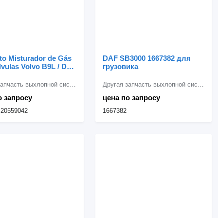
to Misturador de Gás
DAF SB3000 1667382 для
vulas Volvo B9L / D9
грузовика
to Misturador de Gás
vulas de Injeção Volv
Другая запчасть выхлопной системы
Другая запчасть выхлопной системы
6 для грузовика Volvo
о запросу
цена по запросу
 20559042
1667382