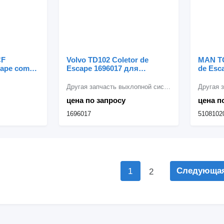
CF
Volvo TD102 Coletor de
MAN TG
cape com
Escape 1696017 для
de Esc
 Euro 5
грузовика Volvo
грузов
овика DAF
Другая запчасть выхлопной системы
цена по запросу
цена п
1696017
5108102
Следующа
1
2