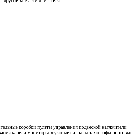
ы
другие запчасти двигателя
тельные коробки
пульты управления подвеской
натяжители
вания
кабели
мониторы
звуковые сигналы
тахографы
бортовые