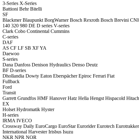
3-Series
X-Series
Battioni
Behr
Bitelli
SF
Blackmer
Blaupunkt
BorgWarner
Bosch Rexroth
Bosch
Brevini
CN
140
320
980
DE
D series
V-series
Clark
Cobo
Continental
Cummins
C-series
DAF
AS
CF
LF
SB
XF
YA
Daewoo
S-series
Dana
Danfoss
Denison Hydraulics
Denso
Deutz
BF
D-series
Dhollandia
Dowty
Eaton
Eberspächer
Epiroc
Ferrari
Fiat
Fullback
Ford
Transit
Garrett
Grundfos
HMF
Hanover
Hatz
Hella
Hengst
Hispacold
Hitach
EX
Holset
Hydromatik
Hyster
H-series
IRMA
IVECO
Crossway
Daily
EuroCargo
EuroStar
Eurorider
Eurotech
Eurotrakker
International Harvester
Irisbus
Isuzu
NKR
NPR
NQR