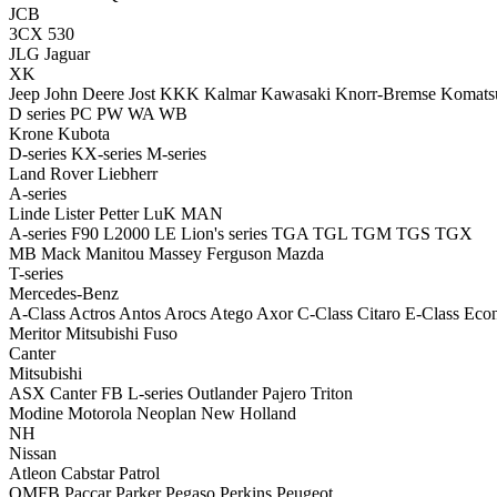
JCB
3CX
530
JLG
Jaguar
XK
Jeep
John Deere
Jost
KKK
Kalmar
Kawasaki
Knorr-Bremse
Komats
D series
PC
PW
WA
WB
Krone
Kubota
D-series
KX-series
M-series
Land Rover
Liebherr
A-series
Linde
Lister Petter
LuK
MAN
A-series
F90
L2000
LE
Lion's series
TGA
TGL
TGM
TGS
TGX
MB
Mack
Manitou
Massey Ferguson
Mazda
T-series
Mercedes-Benz
A-Class
Actros
Antos
Arocs
Atego
Axor
C-Class
Citaro
E-Class
Econ
Meritor
Mitsubishi Fuso
Canter
Mitsubishi
ASX
Canter
FB
L-series
Outlander
Pajero
Triton
Modine
Motorola
Neoplan
New Holland
NH
Nissan
Atleon
Cabstar
Patrol
OMFB
Paccar
Parker
Pegaso
Perkins
Peugeot