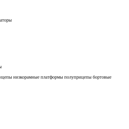
раторы
ы
ицепы низкорамные платформы
полуприцепы бортовые