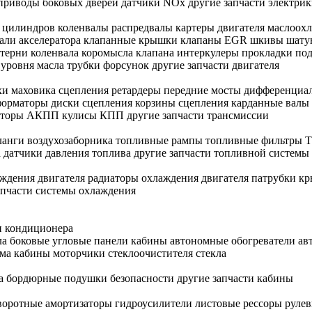
приводы боковых дверей
датчики NOx
другие запчасти электри
в цилиндров
коленвалы
распредвалы
картеры двигателя
маслоохл
али акселератора
клапанные крышки
клапаны EGR
шкивы
шату
терни коленвала
коромысла клапана
интеркулеры
прокладки по
 уровня масла
трубки форсунок
другие запчасти двигателя
хи маховика
сцепления
ретардеры
передние мосты
дифференциа
форматоры
диски сцепления
корзины сцепления
карданные валы
иаторы АКПП
кулисы КПП
другие запчасти трансмиссии
анги воздухозаборника
топливные рампы
топливные фильтры
а
датчики давления топлива
другие запчасти топливной системы
ждения двигателя
радиаторы охлаждения двигателя
патрубки
кр
апчасти системы охлаждения
и кондиционера
ла боковые
угловые панели кабины
автономные обогреватели
ав
ема кабины
моторчики стеклоочистителя
стекла
ла бордюрные
подушки безопасности
другие запчасти кабины
воротные
амортизаторы
гидроусилители
листовые рессоры
рулев