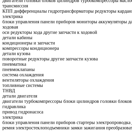
двигатели
головки блоков цилиндров
турбокомпрессоры
масло
трансмиссия
КПП
дифференциалы
гидротрансформаторы
редукторы
кардан
электрика
блоки управления
панели приборов
мониторы
аккумуляторы
д
ходовая
оси
редукторы хода
другие запчасти к ходовой
детали кабины
кондиционеры и запчасти
компрессоры кондиционера
детали кузова
поворотные редукторы
другие запчасти кузова
пневматика
пневмоклапаны
система охлаждения
вентиляторы охлаждения
топливные системы
ТНВД
детали двигателя
двигатели
турбокомпрессоры
блоки цилиндров
головки блоко
гидравлика
привод гидронасоса
электрика
блоки управления
панели приборов
стартеры
электропроводка
ремня
электростеклоподъемники
замки зажигания
преобразова