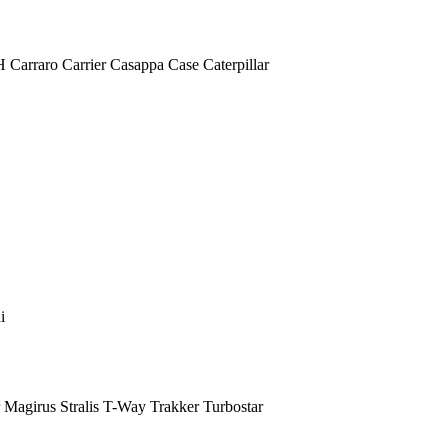
H
Carraro
Carrier
Casappa
Case
Caterpillar
i
Magirus
Stralis
T-Way
Trakker
Turbostar