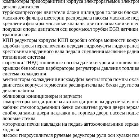
компьютеры
предохранители
корпуса электроразъемов
электро
детали двигателя
турбокомпрессоры
двигатели
блоки цилиндров
головки блоко
масляного фильтра
шестерни распредвала
насосы масляные
пед
крепления
фильтры масляные
клапаны двигателя
маховики
шес
подушки опоры двигателя
оси коромысел
трубки EGR
датчики
трансмиссия
КПП
редукторы
корпусы КПП
коробки отбора мощности
кожу
коробки
тросы переключения передач
гидромуфты
гидротранс
крестовины карданного вала
педали сцепления
масляные рад
топливные системы
форсунки
ТНВД
топливные насосы
датчики уровня топлива
шл
крышки бензобаков
карбюраторы
регуляторы давления топлив
система охлаждения
вентиляторы охлаждения
вискомуфты вентилятора
помпы охла
двигателя
корпусы термостата
расширительные бачки
другие з
детали кабины
облицовка
кондиционеры и запчасти
компрессоры кондиционера
автокондиционеры
другие запчаст
кабины
стеклоподъемники
бачки омывателя
ручки двери
зерка
спойлера
замки двери
накладки на торпедо
двери
насосы подъ
лобовые стекла
моторчики печки
накладки на педаль
автохолодильники
зерка
ходовая
насосы гидроусилителя
рулевые редукторы
рули
оси
кулаки по