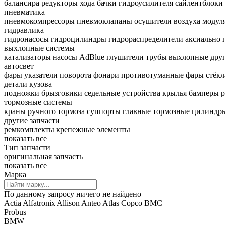
балансира
редукторы хода
бачки гидроусилителя
сайлентблоки
пневматика
пневмокомпрессоры
пневмоклапаны
осушители воздуха
модул
гидравлика
гидронасосы
гидроцилиндры
гидрораспределители
аксиально
выхлопные системы
катализаторы
насосы AdBlue
глушители
трубы выхлопные
дру
автосвет
фары
указатели поворота
фонари
противотуманные фары
стёкл
детали кузова
подножки
брызговики
седельные устройства
крылья
бамперы
р
тормозные системы
краны ручного тормоза
суппорты
главные тормозные цилиндр
другие запчасти
ремкомплекты
крепежные элементы
показать все
Тип запчасти
оригинальная запчасть
показать все
Марка
По данному запросу ничего не найдено
Actia
Alfatronix
Allison
Anteo
Atlas Copco
BMC
Probus
BMW