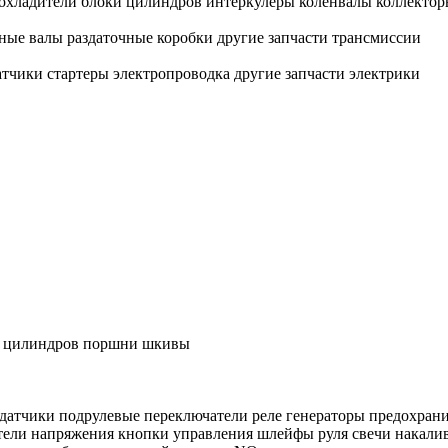
охладители
блоки цилиндров
интеркулеры
коленвалы
коллектор
ные валы
раздаточные коробки
другие запчасти трансмиссии
атчики
стартеры
электропроводка
другие запчасти электрики
в цилиндров
поршни
шкивы
датчики
подрулевые переключатели
реле
генераторы
предохрани
тели напряжения
кнопки управления
шлейфы руля
свечи накали