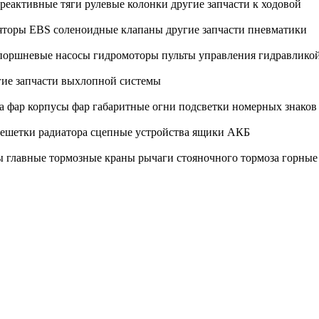
реактивные тяги
рулевые колонки
другие запчасти к ходовой
яторы EBS
соленоидные клапаны
другие запчасти пневматики
 поршневые насосы
гидромоторы
пульты управления гидравлико
гие запчасти выхлопной системы
а фар
корпусы фар
габаритные огни
подсветки номерных знаков
ешетки радиатора
сцепные устройства
ящики АКБ
ы
главные тормозные краны
рычаги стояночного тормоза
горные