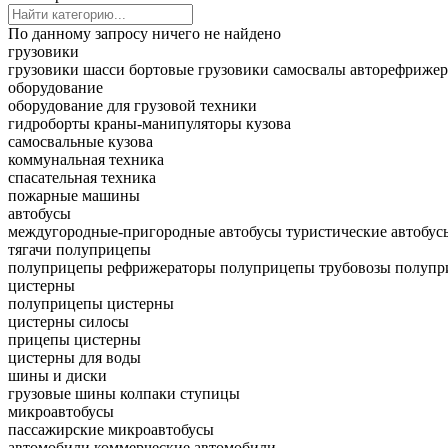
По данному запросу ничего не найдено
грузовики
грузовики шасси
бортовые грузовики
самосвалы
авторефриже
оборудование
оборудование для грузовой техники
гидроборты
краны-манипуляторы
кузова
самосвальные кузова
коммунальная техника
спасательная техника
пожарные машины
автобусы
междугородные-пригородные автобусы
туристические автобус
тягачи
полуприцепы
полуприцепы рефрижераторы
полуприцепы трубовозы
полупр
цистерны
полуприцепы цистерны
цистерны силосы
прицепы цистерны
цистерны для воды
шины и диски
грузовые шины
колпаки ступицы
микроавтобусы
пассажирские микроавтобусы
автомобили
коммерческие автомобили