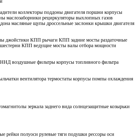
ки
адители
коллекторы
поддоны двигателя
поршни
корпусы
ны
маслозаборники
рециркуляторы выхлопных газов
ддона
масляные щупы
дроссельные заслонки
крышки двигателя
лы
джойстики КПП
рычаги КПП
задние мосты
раздаточные
шестерни КПП
ведущие мосты
валы отбора мощности
ТННД
воздушные фильтры
корпусы топливного фильтра
ыльчатки вентилятора
термостаты
корпусы помпы охлаждения
томагнитолы
зеркала заднего вида
солнцезащитные козырьки
ые рейки
полуоси
рулевые тяги
подушки рессоры
оси