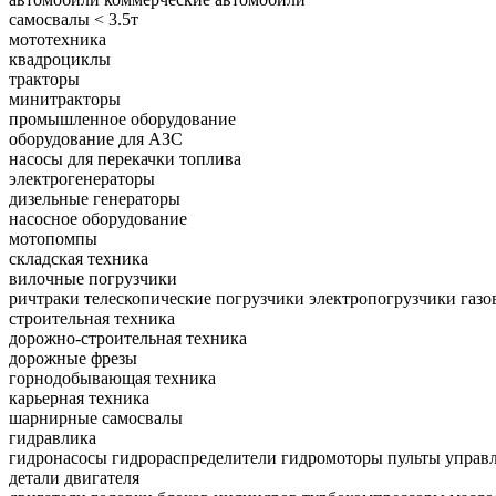
самосвалы < 3.5т
мототехника
квадроциклы
тракторы
минитракторы
промышленное оборудование
оборудование для АЗС
насосы для перекачки топлива
электрогенераторы
дизельные генераторы
насосное оборудование
мотопомпы
складская техника
вилочные погрузчики
ричтраки
телескопические погрузчики
электропогрузчики
газо
строительная техника
дорожно-строительная техника
дорожные фрезы
горнодобывающая техника
карьерная техника
шарнирные самосвалы
гидравлика
гидронасосы
гидрораспределители
гидромоторы
пульты управ
детали двигателя