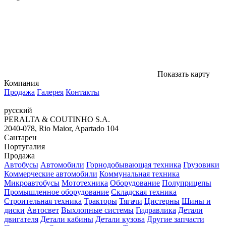
Показать карту
Компания
Продажа
Галерея
Контакты
русский
PERALTA & COUTINHO S.A.
2040-078, Rio Maior, Apartado 104
Сантарен
Португалия
Продажа
Автобусы
Автомобили
Горнодобывающая техника
Грузовики
Коммерческие автомобили
Коммунальная техника
Микроавтобусы
Мототехника
Оборудование
Полуприцепы
Промышленное оборудование
Складская техника
Строительная техника
Тракторы
Тягачи
Цистерны
Шины и
диски
Автосвет
Выхлопные системы
Гидравлика
Детали
двигателя
Детали кабины
Детали кузова
Другие запчасти