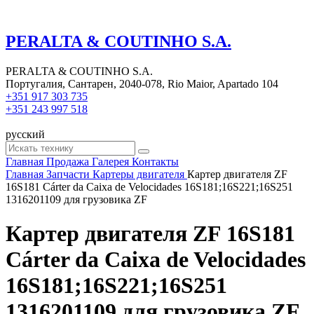
PERALTA & COUTINHO S.A.
PERALTA & COUTINHO S.A.
Португалия, Сантарен, 2040-078, Rio Maior, Apartado 104
+351 917 303 735
+351 243 997 518
русский
Главная
Продажа
Галерея
Контакты
Главная
Запчасти
Картеры двигателя
Картер двигателя ZF
16S181 Cárter da Caixa de Velocidades 16S181;16S221;16S251
1316201109 для грузовика ZF
Картер двигателя ZF 16S181
Cárter da Caixa de Velocidades
16S181;16S221;16S251
1316201109 для грузовика ZF