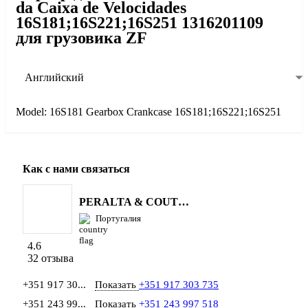
da Caixa de Velocidades
16S181;16S221;16S251 1316201109
для грузовика ZF
Английский
Model: 16S181 Gearbox Crankcase 16S181;16S221;16S251
Как с нами связаться
PERALTA & COUTINHO S.A.
Португалия
4.6
32 отзыва
+351 917 30...
Показать
+351 917 303 735
+351 243 99...
Показать
+351 243 997 518