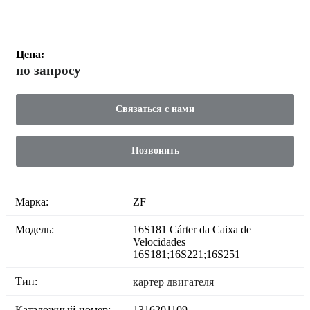
Цена:
по запросу
Связаться с нами
Позвонить
Марка:
ZF
Модель:
16S181 Cárter da Caixa de
Velocidades
16S181;16S221;16S251
Тип:
картер двигателя
Каталожный номер:
1316201109